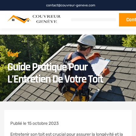
contact@couvreur-geneve.com
Cont
Blog
Guide Pratique Pour
L’Entretien De Votre Toit
Publié le 15 octobre 2023
Entretenir son toit est crucial pour assurer la longévité et la