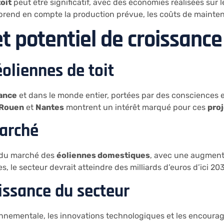
oit
peut être significatif, avec des économies réalisées sur l
 prend en compte la production prévue, les coûts de maintena
t potentiel de croissance
éoliennes de toit
ance
et dans le monde entier, portées par des consciences 
Rouen
et
Nantes
montrent un intérêt marqué pour ces
pro
marché
e du marché des
éoliennes domestiques
, avec une augmenta
s, le secteur devrait atteindre des milliards d’euros d’ici 20
oissance du secteur
onnementale, les innovations technologiques et les encoura