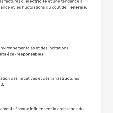
es factures d’
électricité
et une tendance à
nce et les fluctuations du coût de l’
énergie
.
environnementales et des incitations
jets éco-responsables
.
tion des initiatives et des infrastructures
30.
gements fiscaux influencent la croissance du