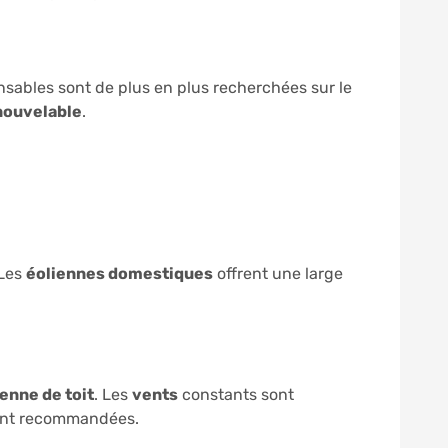
sables sont de plus en plus recherchées sur le
nouvelable
.
 Les
éoliennes domestiques
offrent une large
ienne de toit
. Les
vents
constants sont
vent recommandées.