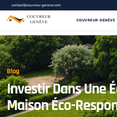
contact@couvreur-geneve.com
COUVREUR GENÈVE
Blog
Investir Dans Une É
Maison Éco-Respon