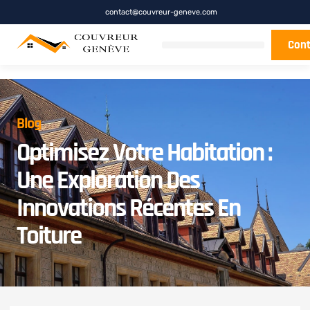
contact@couvreur-geneve.com
Cont
Blog
Optimisez Votre Habitation :
Une Exploration Des
Innovations Récentes En
Toiture