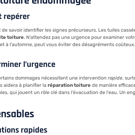
e toiture endommagée
ut repérer
iel de savoir identifier les signes précurseurs. Les tuiles cass
ite toiture
. N’attendez pas une urgence pour examiner votre
s et à l’automne, peut vous éviter des désagréments coûteux
miner l’urgence
. Certains dommages nécessitent une
intervention rapide
, sur
s aidera à planifier la
réparation toiture
de manière efficace.
viales, qui jouent un rôle clé dans l’évacuation de l’eau. U
ensables
ations rapides