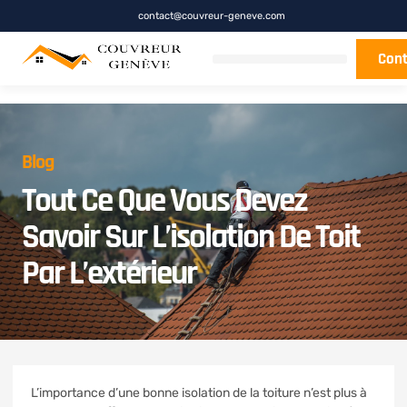
contact@couvreur-geneve.com
Cont
Blog
Tout Ce Que Vous Devez
Savoir Sur L’isolation De Toit
Par L’extérieur
L’importance d’une bonne isolation de la toiture n’est plus à